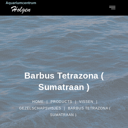
Barbus Tetrazona (
Sumatraan )
HOME
|
PRODUCTS
|
VISSEN
|
GEZELSCHAPSVISJES
|
BARBUS TETRAZONA (
SUMATRAAN )