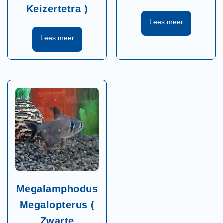
Keizertetra )
Megalamphodus
Megalopterus (
Zwarte