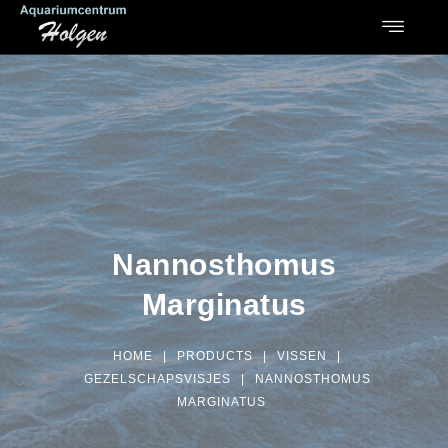
Nannosthomus
Marginatus
HOME
|
PRODUCTS
|
VISSEN
|
GEZELSCHAPSVISJES
|
NANNOSTHOMUS
MARGINATUS