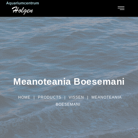
Meanoteania Boesemani
HOME
|
PRODUCTS
|
VISSEN
|
MEANOTEANIA
BOESEMANI