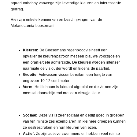
aquariumhobby vanwege zijn levendige kleuren en interessante
gedrag.
Hier zijn enkele kenmerken en beschrijvingen van de
Melanotaenia boesemani:
Uiterlijk
Kleuren:
De Boesemans regenboogvis heeft een
opvallende kleurenpatroon met een blauwe voorzijde en
een oranje/gele achterzijde. De kleuren worden intenser
naarmate de vis ouder wordt en tijdens de paartijd.
Grootte:
Volwassen vissen bereiken een lengte van
ongeveer 10-12 centimeter.
Vorm:
Het lichaam is lateraal afgeplat en de vinnen zijn
meestal doorschijnend met een vleugje kleur.
Gedrag
Sociaal:
Deze vis is zeer sociaal en gedijt goed in groepen
van ten minste zes exemplaren. In kleinere groepen kunnen
ze gestrest raken en hun kleuren verliezen.
Actief:
Ze zijn actieve zwemmers en hebben veel ruimte