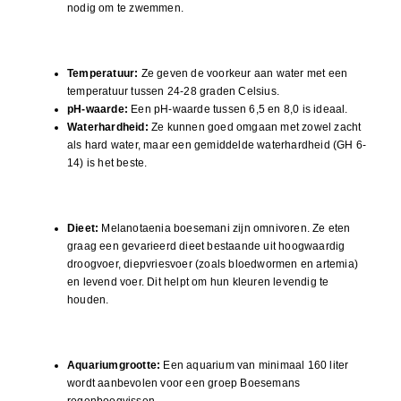
nodig om te zwemmen.
Habitat en Wateromstandigheden
Temperatuur:
Ze geven de voorkeur aan water met een
temperatuur tussen 24-28 graden Celsius.
pH-waarde:
Een pH-waarde tussen 6,5 en 8,0 is ideaal.
Waterhardheid:
Ze kunnen goed omgaan met zowel zacht
als hard water, maar een gemiddelde waterhardheid (GH 6-
14) is het beste.
Voeding
Dieet:
Melanotaenia boesemani zijn omnivoren. Ze eten
graag een gevarieerd dieet bestaande uit hoogwaardig
droogvoer, diepvriesvoer (zoals bloedwormen en artemia)
en levend voer. Dit helpt om hun kleuren levendig te
houden.
Verzorging en Kweek
Aquariumgrootte:
Een aquarium van minimaal 160 liter
wordt aanbevolen voor een groep Boesemans
regenboogvissen.