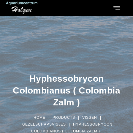
Hyphessobrycon
Colombianus ( Colombia
Zalm )
HOME
|
PRODUCTS
|
VISSEN
|
GEZELSCHAPSVISJES
|
HYPHESSOBRYCON
COLOMBIANUS ( COLOMBIA ZALM )