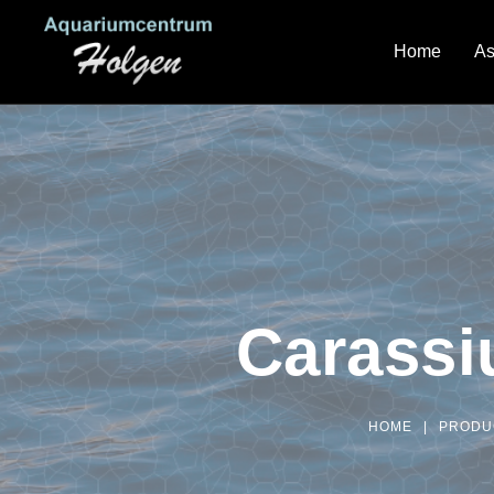
Home
As
Carassi
HOME
|
PRODU