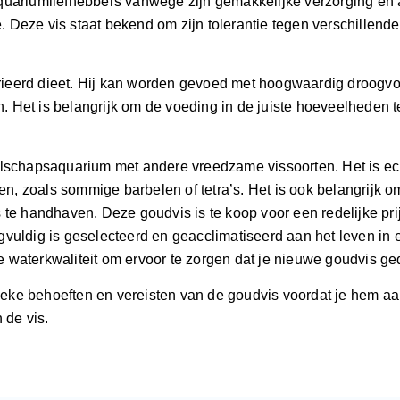
aquariumliefhebbers vanwege zijn gemakkelijke verzorging en
 Deze vis staat bekend om zijn tolerantie tegen verschillen
ieerd dieet. Hij kan worden gevoed met hoogwaardig droogvoer
 Het is belangrijk om de voeding in de juiste hoeveelheden 
elschapsaquarium met andere vreedzame vissoorten. Het is ech
, zoals sommige barbelen of tetra’s. Het is ook belangrijk om
s te handhaven. Deze goudvis is te koop voor een redelijke pr
vuldig is geselecteerd en geacclimatiseerd aan het leven in 
waterkwaliteit om ervoor te zorgen dat je nieuwe goudvis gedi
cifieke behoeften en vereisten van de goudvis voordat je hem 
 de vis.