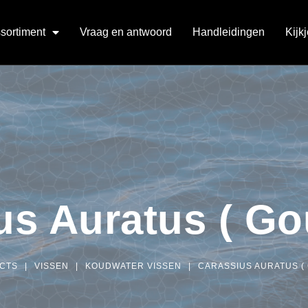
sortiment
Vraag en antwoord
Handleidingen
Kijk
us Auratus ( Go
CTS
|
VISSEN
|
KOUDWATER VISSEN
|
CARASSIUS AURATUS ( 