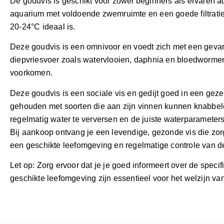
De goudvis is geschikt voor zowel beginners als ervaren 
aquarium met voldoende zwemruimte en een goede filtratie.
20-24°C ideaal is.
Deze goudvis is een omnivoor en voedt zich met een gevar
diepvriesvoer zoals watervlooien, daphnia en bloedwormen.
voorkomen.
Deze goudvis is een sociale vis en gedijt goed in een gez
gehouden met soorten die aan zijn vinnen kunnen knabbelen
regelmatig water te verversen en de juiste waterparameter
Bij aankoop ontvang je een levendige, gezonde vis die zorg
een geschikte leefomgeving en regelmatige controle van de 
Let op: Zorg ervoor dat je je goed informeert over de spe
geschikte leefomgeving zijn essentieel voor het welzijn van