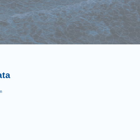
ata
en