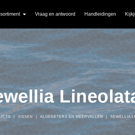
sortiment
Vraag en antwoord
Handleidingen
Kijk
wellia Lineolat
UCTS
|
VISSEN
|
ALGENETERS EN MEERVALLEN
|
SEWELLIA L