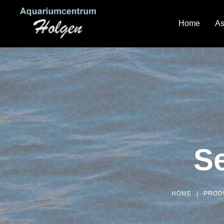
Home
As
Se
HOME
|
PROD