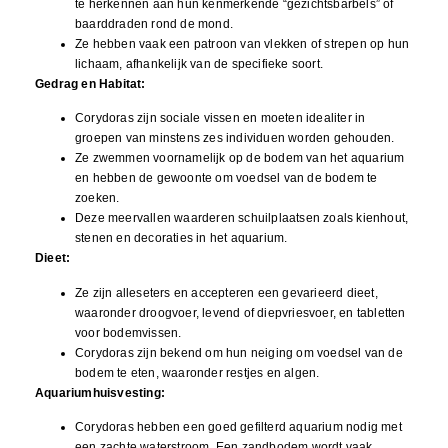
te herkennen aan hun kenmerkende “gezichtsbarbels” of
baarddraden rond de mond.
Ze hebben vaak een patroon van vlekken of strepen op hun
lichaam, afhankelijk van de specifieke soort.
Gedrag en Habitat:
Corydoras zijn sociale vissen en moeten idealiter in
groepen van minstens zes individuen worden gehouden.
Ze zwemmen voornamelijk op de bodem van het aquarium
en hebben de gewoonte om voedsel van de bodem te
zoeken.
Deze meervallen waarderen schuilplaatsen zoals kienhout,
stenen en decoraties in het aquarium.
Dieet:
Ze zijn alleseters en accepteren een gevarieerd dieet,
waaronder droogvoer, levend of diepvriesvoer, en tabletten
voor bodemvissen.
Corydoras zijn bekend om hun neiging om voedsel van de
bodem te eten, waaronder restjes en algen.
Aquariumhuisvesting:
Corydoras hebben een goed gefilterd aquarium nodig met
een zachte waterstroom. Een zandbodem wordt vaak