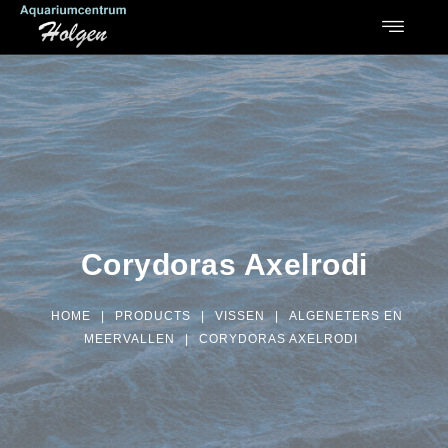
Corydoras Axelrodi
HOME
|
PRODUCTS
|
VISSEN
|
ALGENETERS EN
MEERVALLEN
|
CORYDORAS AXELRODI