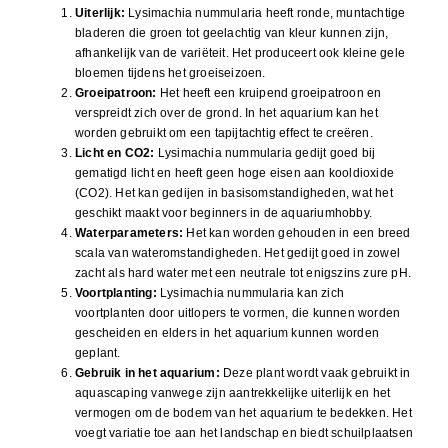
Uiterlijk:
Lysimachia nummularia heeft ronde, muntachtige
bladeren die groen tot geelachtig van kleur kunnen zijn,
afhankelijk van de variëteit. Het produceert ook kleine gele
bloemen tijdens het groeiseizoen.
Groeipatroon:
Het heeft een kruipend groeipatroon en
verspreidt zich over de grond. In het aquarium kan het
worden gebruikt om een tapijtachtig effect te creëren.
Licht en CO2:
Lysimachia nummularia gedijt goed bij
gematigd licht en heeft geen hoge eisen aan kooldioxide
(CO2). Het kan gedijen in basisomstandigheden, wat het
geschikt maakt voor beginners in de aquariumhobby.
Waterparameters:
Het kan worden gehouden in een breed
scala van wateromstandigheden. Het gedijt goed in zowel
zacht als hard water met een neutrale tot enigszins zure pH.
Voortplanting:
Lysimachia nummularia kan zich
voortplanten door uitlopers te vormen, die kunnen worden
gescheiden en elders in het aquarium kunnen worden
geplant.
Gebruik in het aquarium:
Deze plant wordt vaak gebruikt in
aquascaping vanwege zijn aantrekkelijke uiterlijk en het
vermogen om de bodem van het aquarium te bedekken. Het
voegt variatie toe aan het landschap en biedt schuilplaatsen