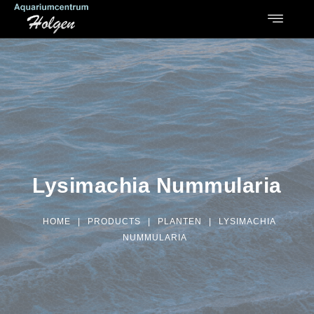
Lysimachia Nummularia
HOME
|
PRODUCTS
|
PLANTEN
|
LYSIMACHIA
NUMMULARIA