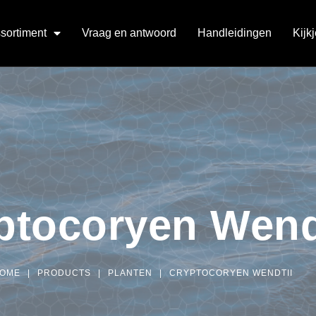
sortiment
Vraag en antwoord
Handleidingen
Kijk
ptocoryen Wend
OME
|
PRODUCTS
|
PLANTEN
|
CRYPTOCORYEN WENDTII