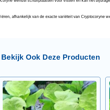
ocoryne wendtii schuilplaatsen voor vissen en kan het bijdra
ëren, afhankelijk van de exacte variëteit van Cryptocoryne wen