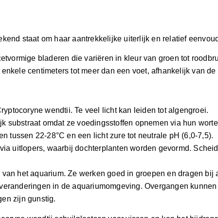
end staat om haar aantrekkelijke uiterlijk en relatief eenvoud
tvormige bladeren die variëren in kleur van groen tot roodbru
enkele centimeters tot meer dan een voet, afhankelijk van de s
ryptocoryne wendtii. Te veel licht kan leiden tot algengroei.
k substraat omdat ze voedingsstoffen opnemen via hun wortels
n tussen 22-28°C en een licht zure tot neutrale pH (6,0-7,5).
t via uitlopers, waarbij dochterplanten worden gevormd. Sch
van het aquarium. Ze werken goed in groepen en dragen bij aa
 veranderingen in de aquariumomgeving. Overgangen kunnen leid
en zijn gunstig.