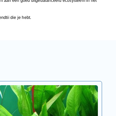
gen aan een goed uitgebalanceerd ecosysteem in het
dtii die je hebt.