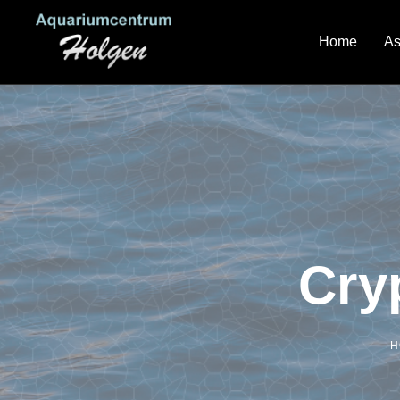
Home
As
Cry
H