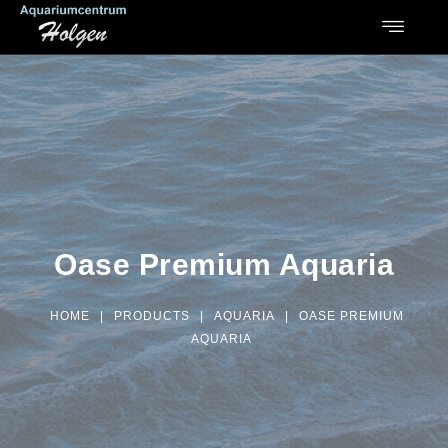
Oase Premium Aquaria
HOME
|
PRODUCTS
|
AQUARIA
|
OASE PREMIUM
AQUARIA